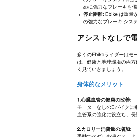
めに強力なブレーキを備
停止距離:
Ebike は
の強力なブレーキ シス
アシストなしで
多くのEbikeライダー
は、健康と地球環境の両方
く見ていきましょう。
身体的なメリット
1.
心臓血管の健康の改善:
モーターなしのEバイクに
血管系の強化に役立ち、長
2.
カロリー消費量の増加:
手動でペダルを漕ぐと、よ