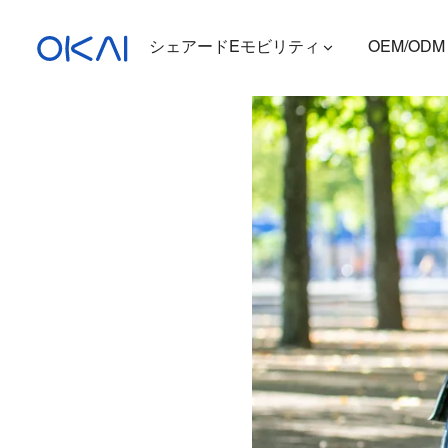
シェアードEモビリティ
OEM/ODM
電動スクーター
電動自転車
座席付き電動スクーター
充電ステーション
ES400A