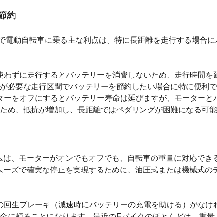
の節約
で電動自転車に乗る主な利点は、特に長距離を走行する場合に
使わずに走行するとバッテリーを消費しないため、走行時間を
が必要な走行区間でバッテリーを節約したい場合に特に便利で
ターをオフにするとバッテリー寿命は延びますが、モーターと
ため、抵抗が増加し、長距離ではペダリングが困難になる可能
ムは、モーターがオンでもオフでも、自転車の重量に対応でき
ムーズで確実な停止を実現するために、油圧式または機械式の
の回生ブレーキ（減速時にバッテリーの充電を助ける）がなけ
全に頼ることになります。最近のEバイクのほとんどは、重量