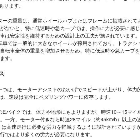
あります。
ターの重量は、通常ホイールハブまたはフレームに搭載されて
がないと、特に低速時や急カーブでは、操作に力が必要に感じ
車は安定性を維持するための設計上の工夫が施されています。
転車では一般的に大きなホイールが採用されており、トラクシ
自転車全体の重量を増加させるため、特に低速時や急カーブを
ます。
ス
一つは、モーターアシストのおかげでスピードが上がり、体力
は、速度は完全にペダリングパワーに依存します。
Eバイクでは、体力や地形にもよりますが、時速10～15マイル（
。一方、モーター付きなら時速28マイル（約45km/h）以上
ike は高速走行に必要な労力を軽減するように設計されていま
行ではより多くの労力が必要になります。