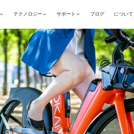
テクノロジー
サポート
ブログ
について
ES400AV2
ES410
ES6