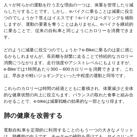
人々が何らかの運動を行う主な理由の一つは、体重を管理したり減
らしたりすることです。しかし、eバイクに乗ることは減量に役立
つのでしょうか？答えはイエスです！eバイクはペダリングを補助
しますが、運動の要素を奪うことはありません。eバイクを継続的
に乗ることで、従来の自転車と同じようにカロリーを消費できま
す。
どのように減量に役立つのでしょうか？e-Bikeに乗るのは楽に感じ
るかもしれませんが、長距離を頻繁に走ることで持続的なカロリー
消費につながります。走行強度やアシストレベルにもよりますが、
e-Bikeでは1時間あたり300～600カロリーを消費できます。これ
は、早歩きや軽いジョギングといった中程度の運動と同等です。
これらのカロリーは時間の経過とともに蓄積され、体重減少と全体
的な健康状態の向上に役立ちます。バランスの取れた食事と組み合
わせることで、e-bikeは減量戦略の効果的な一部となり得ます。
肺の健康を改善する
電動自転車を定期的に利用することのもう一つの大きなメリット
は、肺機能の向上です。モーターの補助を受けても、サイクリング