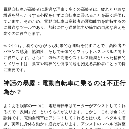
電動自転車が高齢者に最適な理由：多くの高齢者は、疲れたり急な
坂道を登ったりする心配をせずに自転車に乗れることを高く評価し
ています。そのため、電動自転車は高齢者の運動能力を維持するの
に最適なツールであり、加齢に伴う運動能力や筋力の自然な衰えを
防ぐのに役立ちます。
eバイクは、穏やかながらも効果的な運動を促すことで、高齢者の
バランス感覚、協調性、そして全体的なフィットネスレベルの向上
に役立ちます。さらに、気分の高揚やストレス軽減といった精神的
なメリットは、孤立や精神的な健康問題を抱える高齢者にとって特
に重要です。
神話の暴露：電動自転車に乗るのは不正行
為か？
よくある誤解の一つに、電動自転車はモーターがアシストしてくれ
るので「反則」だ、というものがあります。しかし、これは全くの
誤解です。電動自転車はアシストしてくれるとはいえ、ペダルを漕
ぎ、実際に身体を動かす必要があります。アシストのレベルは調整