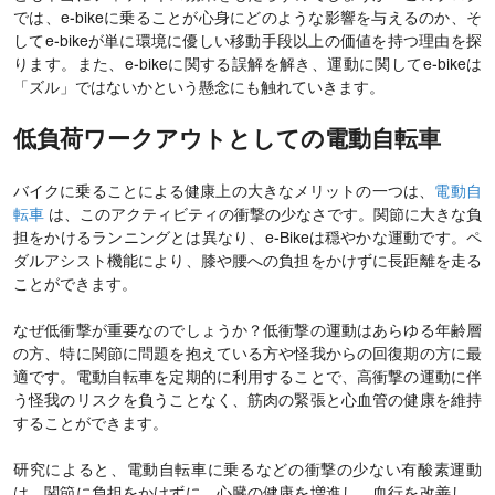
では、e-bikeに乗ることが心身にどのような影響を与えるのか、そ
してe-bikeが単に環境に優しい移動手段以上の価値を持つ理由を探
ります。また、e-bikeに関する誤解を解き、運動に関してe-bikeは
「ズル」ではないかという懸念にも触れていきます。
低負荷ワークアウトとしての電動自転車
バイクに乗ることによる健康上の大きなメリットの一つは、
電動自
転車
は、このアクティビティの衝撃の少なさです。関節に大きな負
担をかけるランニングとは異なり、e-Bikeは穏やかな運動です。ペ
ダルアシスト機能により、膝や腰への負担をかけずに長距離を走る
ことができます。
なぜ低衝撃が重要なのでしょうか？低衝撃の運動はあらゆる年齢層
の方、特に関節に問題を抱えている方や怪我からの回復期の方に最
適です。電動自転車を定期的に利用することで、高衝撃の運動に伴
う怪我のリスクを負うことなく、筋肉の緊張と心血管の健康を維持
することができます。
研究によると、電動自転車に乗るなどの衝撃の少ない有酸素運動
は、関節に負担をかけずに、心臓の健康を増進し、血行を改善し、