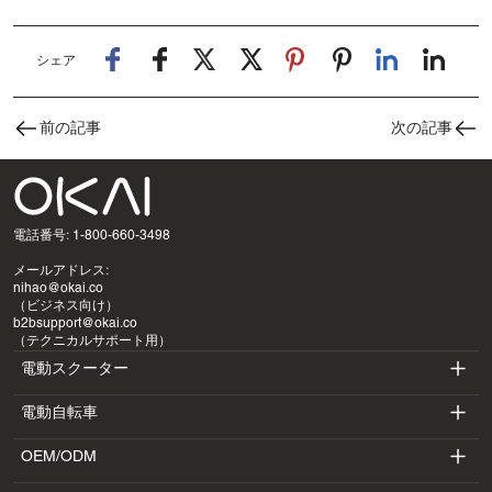
シェア
前の記事
次の記事
電話番号: 1-800-660-3498
メールアドレス:
nihao@okai.co
（ビジネス向け）
b2bsupport@okai.co
（テクニカルサポート用）
電動スクーター
電動自転車
ES400A
OEM/ODM
EB100B
ES410