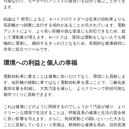
可能なので、モーターのアシストの度合いを自分で選ぶことができ
ます。
結論は？ 研究によると、eバイクのライダーは従来の自転車よりも
長距離かつ頻繁に走行する傾向があることが示されています。電動
アシストにより、より長い距離や急な坂道にも対応できるため、総
じて運動量が増えます。eバイクは、普段は運動をしない人でも積
極的に運動し、継続するきっかけとなるため、長期的な健康維持に
非常に役立つツールです。
環境への利益と個人の幸福
電動自転車に乗ることは健康に良いだけでなく、環境にも貢献しま
す。短距離の移動に車ではなく電動自転車を選ぶことで、二酸化炭
素排出量を削減し、大気汚染を減らし、よりクリーンで持続可能な
都市づくりに貢献できます。
これは健康にどのように関係するのでしょうか？汚染が減り、より
クリーンな環境で生活することは、呼吸器系の健康と生活の質全体
に良い影響を与えます。さらに、気候変動との闘いといった大きな
ことに貢献しているという実感は、精神的な健康を高め、目的意識