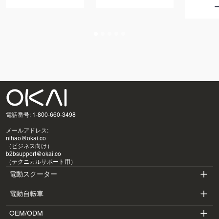
電話番号: 1-800-660-3498
メールアドレス:
nihao@okai.co
（ビジネス向け）
b2bsupport@okai.co
（テクニカルサポート用）
電動スクーター
電動自転車
ES400A
OEM/ODM
EB100B
ES410