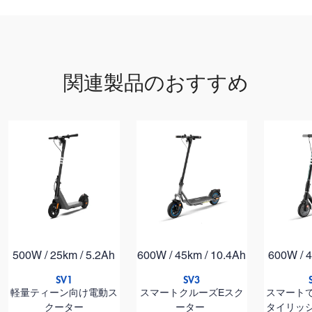
定格出力
最大パワー
関連製品のおすすめ
範囲
最大勾配
定格電圧
定格容量
タイヤサイズ
500W / 25km / 5.2Ah
600W / 45km / 10.4Ah
600W / 4
SV1
SV3
軽量ティーン向け電動ス
スマートクルーズEスク
スマート
クーター
ーター
タイリッ