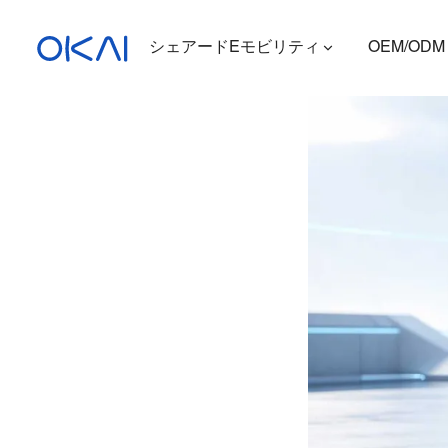
シェアードEモビリティ
OEM/ODM
電動スクーター
電動自転車
座席付き電動スクーター
充電ステーション
ES400A