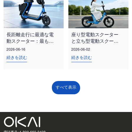
長距離走行に最適な電
座り型電動スクーター
動スクーター：最も重
と立ち型電動スクータ
要な機能とは？
ー：どちらが都市の移
2026-06-16
2026-06-02
動ニーズに合うでしょ
続きを読む
続きを読む
うか？
すべて表示