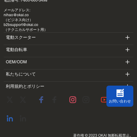
電話番号: 1-800-660-3498
メールアドレス:
nihao@okai.co
（ビジネス向け）
b2bsupport@okai.co
（テクニカルサポート用）
電動スクーター
電動自転車
ES400A
OEM/ODM
EB100B
ES410
私たちについて
SV3
EB300
ES600P
利用規約とポリシー
導入
BV5
EB100B V3
ES700
利用規約
研究室
DK1
お問い合わせ
プライバシーポリシー
ブログ
SS4
返金ポリシー
連絡先住所
すべて表示
著作権 © 2023 OKAI 無断転載禁止。