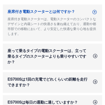
座席付き電動スクーターとは何ですか？
座席付き電動スクーターは、電動スクーターのコンパクトな
デザインと内蔵シートの快適さを兼ね備えており、通勤や都
市部での移動において、より安定した快適な乗り心地を提供
します。
座って乗るタイプの電動スクーターは、立って
乗るタイプのスクーターよりも乗りやすいです
か？
はい。重心が低く、着座姿勢をとることで、バランスが向上
し、特に長距離走行時のライダーの疲労を軽減できます。
ES700Sは1回の充電でどれくらいの距離を走行
できますか？
バッテリー容量にもよりますが、ES700Sは最大85km（52.8
マイル）の航続距離を実現できます。
ES700Sは毎日の通勤に適していますか？