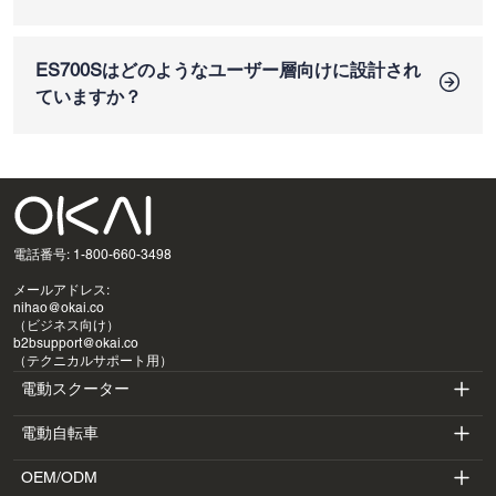
はい。航続距離が長く、快適なシート、油圧式サスペンショ
ン、そして車載収納スペースを備えているため、毎日の通勤
や都市部での移動に最適です。
ES700Sはどのようなユーザー層向けに設計され
ていますか？
ES700Sは、通勤者、シェアモビリティ事業者、キャンパス
交通プログラム、そして従来の立ち乗りスクーターよりも快
適な代替手段を求める利用者向けに設計されています。
電話番号: 1-800-660-3498
メールアドレス:
nihao@okai.co
（ビジネス向け）
b2bsupport@okai.co
（テクニカルサポート用）
電動スクーター
電動自転車
ES400A
OEM/ODM
EB100B
ES410