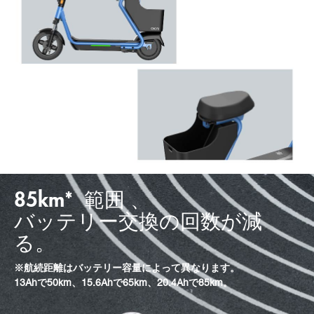
85km* 範囲 、
バッテリー交換の回数が減
る。
※航続距離はバッテリー容量によって異なります。
13Ahで50km、15.6Ahで65km、20.4Ahで85km。