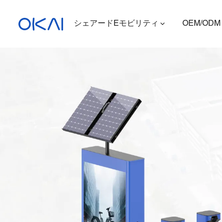
シェアードEモビリティ
OEM/ODM
電動スクーター
電動自転車
座席付き電動スクーター
充電ステーション
ES400A