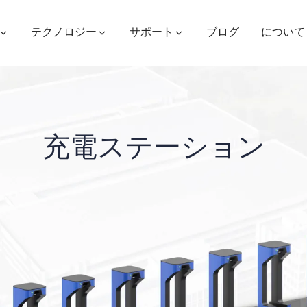
テクノロジー
サポート
ブログ
について
充電ステーション
ES400AV2
ES410
ES6