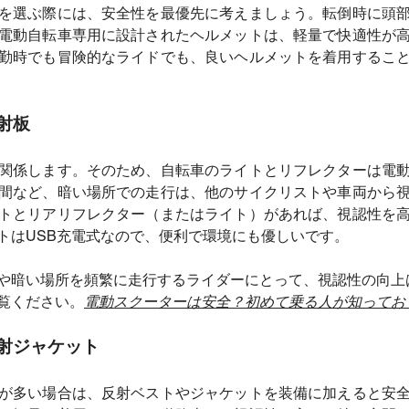
を選ぶ際には、安全性を最優先に考えましょう。転倒時に頭
電動自転車専用に設計されたヘルメットは、軽量で快適性が
勤時でも冒険的なライドでも、良いヘルメットを着用するこ
反射板
関係します。そのため、自転車のライトとリフレクターは電
間など、暗い場所での走行は、他のサイクリストや車両から
トとリアリフレクター（またはライト）があれば、視認性を
トはUSB充電式なので、便利で環境にも優しいです。
や暗い場所を頻繁に走行するライダーにとって、視認性の向上
覧ください。
電動スクーターは安全？初めて乗る人が知ってお
反射ジャケット
が多い場合は、反射ベストやジャケットを装備に加えると安