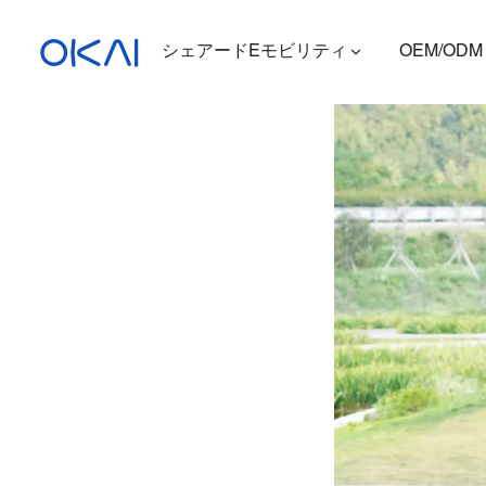
シェアードEモビリティ
OEM/ODM
電動スクーター
電動自転車
座席付き電動スクーター
充電ステーション
ES400A