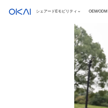
シェアードEモビリティ
OEM/ODM
電動スクーター
電動自転車
座席付き電動スクーター
充電ステーション
ES400A