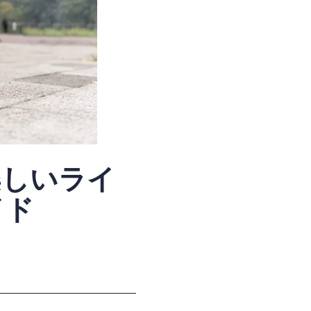
楽しいライ
イド