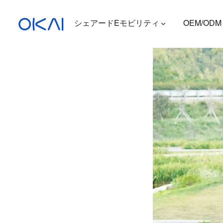
シェアードEモビリティ
OEM/ODM
電動スクーター
電動自転車
座席付き電動スクーター
充電ステーション
ES400A