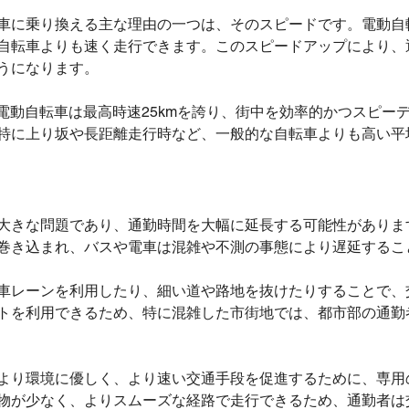
車に乗り換える主な理由の一つは、そのスピードです。電動自
自転車よりも速く走行できます。このスピードアップにより、
うになります。
B-V3電動自転車は最高時速25kmを誇り、街中を効率的かつスピ
特に上り坂や長距離走行時など、一般的な自転車よりも高い平
大きな問題であり、通勤時間を大幅に延長する可能性がありま
巻き込まれ、バスや電車は混雑や不測の事態により遅延するこ
車レーンを利用したり、細い道や路地を抜けたりすることで、
トを利用できるため、特に混雑した市街地では、都市部の通勤
より環境に優しく、より速い交通手段を促進するために、専用
物が少なく、よりスムーズな経路で走行できるため、通勤者は