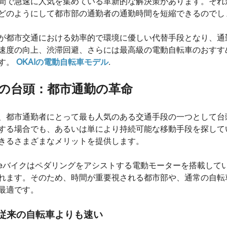
間で急速に人気を集めている革新的な解決策があります。それ
どのようにして都市部の通勤者の通勤時間を短縮できるのでし
が都市交通における効率的で環境に優しい代替手段となり、通
速度の向上、渋滞回避、さらには最高級の電動自転車のおすす
す。
OKAIの電動自転車モデル
.
の台頭：都市通勤の革命
、都市通勤者にとって最も人気のある交通手段の一つとして台
する場合でも、あるいは単により持続可能な移動手段を探して
きるさまざまなメリットを提供します。
eバイクはペダリングをアシストする電動モーターを搭載して
れます。そのため、時間が重要視される都市部や、通常の自転
最適です。
従来の自転車よりも速い