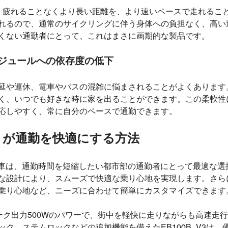
、疲れることなくより長い距離を、より速いペースで走れるこ
れるので、通常のサイクリングに伴う身体への負担なく、高い
くない通勤者にとって、これはまさに画期的な製品です。
ジュールへの依存度の低下
延や運休、電車やバスの混雑に悩まされることがよくあります
く、いつでも好きな時に家を出ることができます。この柔軟性
応しやすく、常に自分のペースで通勤できます。
B_V3 が通勤を快適にする方法
3電動自転車は、通勤時間を短縮したい都市部の通勤者にとって最適
な設計により、スムーズで快適な乗り心地を実現します。さら
乗り心地など、ニーズに合わせて簡単にカスタマイズできます
ピーク出力500Wのパワーで、街中を軽快に走りながらも高速走
ク、ステムロックなどの追加機能を備えたEB100B_V3は