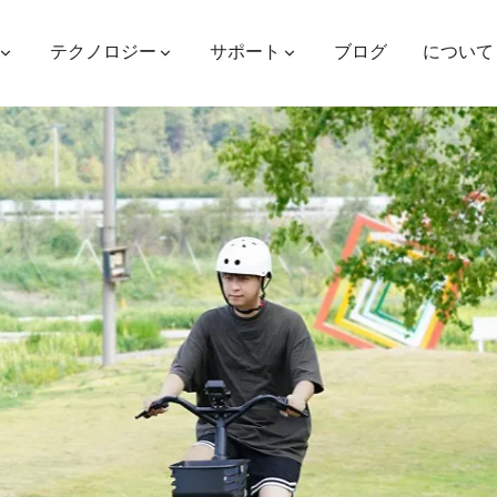
テクノロジー
サポート
ブログ
について
ES400AV2
ES410
ES6