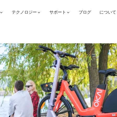
テクノロジー
サポート
ブログ
について
ES400AV2
ES410
ES6