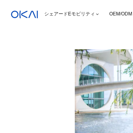
シェアードEモビリティ
OEM/ODM
電動スクーター
電動自転車
座席付き電動スクーター
充電ステーション
ES400A