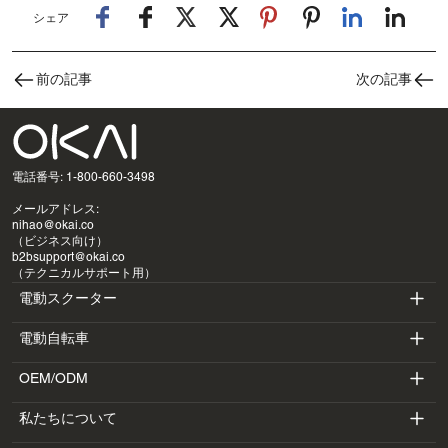
シェア
前の記事
次の記事
電話番号: 1-800-660-3498
メールアドレス:
nihao@okai.co
（ビジネス向け）
b2bsupport@okai.co
（テクニカルサポート用）
電動スクーター
電動自転車
ES400A
OEM/ODM
EB100B
ES410
私たちについて
SV3
EB300
ES600P