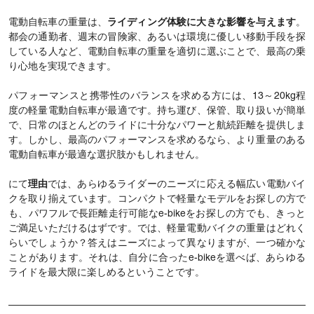
電動自転車の重量は、
ライディング体験に大きな影響を与えます
。
都会の通勤者、週末の冒険家、あるいは環境に優しい移動手段を探
している人など、電動自転車の重量を適切に選ぶことで、最高の乗
り心地を実現できます。
パフォーマンスと携帯性のバランスを求める方には、13～20kg程
度の軽量電動自転車が最適です。持ち運び、保管、取り扱いが簡単
で、日常のほとんどのライドに十分なパワーと航続距離を提供しま
す。しかし、最高のパフォーマンスを求めるなら、より重量のある
電動自転車が最適な選択肢かもしれません。
にて
理由
では、あらゆるライダーのニーズに応える幅広い電動バイ
クを取り揃えています。コンパクトで軽量なモデルをお探しの方で
も、パワフルで長距離走行可能なe-bikeをお探しの方でも、きっと
ご満足いただけるはずです。では、軽量電動バイクの重量はどれく
らいでしょうか？答えはニーズによって異なりますが、一つ確かな
ことがあります。それは、自分に合ったe-bikeを選べば、あらゆる
ライドを最大限に楽しめるということです。