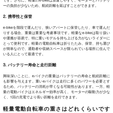
です。さらに、軽量のe-bikeは加速しやすく、モーターとバッテリ
ーの負担が少ないため、航続距離を延ばすことができます。
2. 携帯性と保管
e-bikeを階段で運んだり、狭いアパートに保管したり、車で運んだ
りする場合、重量は重要な考慮事項です。軽量なe-bikeは取り扱い
や運搬が容易で、特に重いモデルを持ち上げる力がないライダーに
とって便利です。軽量の電動自転車は折りたたみ、保管、持ち運び
が簡単なので、通勤者や収納スペースが限られている場所に住んで
いる人にとって最適です。
3. バッテリー寿命と走行距離
興味深いことに、eバイクの重量はバッテリーの寿命と航続距離に
も影響を与えます。重いeバイクは走行に多くのパワーを必要とす
るため、バッテリーの消耗が早くなる可能性があります。一方、軽
量の電動バイクはエネルギー効率が高く、モーターの駆動力が少な
く、1回の充電でより長い距離を走行できます。
軽量電動自転車の重さはどれくらいです