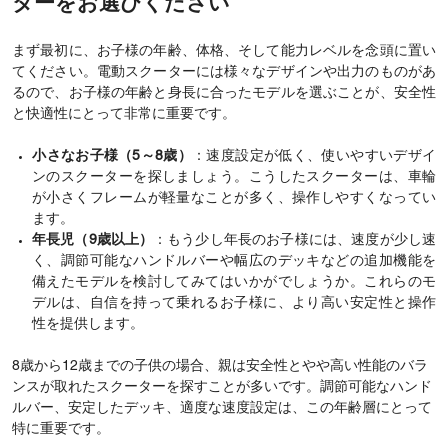
ターをお選びください
まず最初に、お子様の年齢、体格、そして能力レベルを念頭に置い
てください。電動スクーターには様々なデザインや出力のものがあ
るので、お子様の年齢と身長に合ったモデルを選ぶことが、安全性
と快適性にとって非常に重要です。
小さなお子様（5～8歳）
：速度設定が低く、使いやすいデザイ
ンのスクーターを探しましょう。こうしたスクーターは、車輪
が小さくフレームが軽量なことが多く、操作しやすくなってい
ます。
年長児（9歳以上）
：もう少し年長のお子様には、速度が少し速
く、調節可能なハンドルバーや幅広のデッキなどの追加機能を
備えたモデルを検討してみてはいかがでしょうか。これらのモ
デルは、自信を持って乗れるお子様に、より高い安定性と操作
性を提供します。
8歳から12歳までの子供の場合、親は安全性とやや高い性能のバラ
ンスが取れたスクーターを探すことが多いです。調節可能なハンド
ルバー、安定したデッキ、適度な速度設定は、この年齢層にとって
特に重要です。