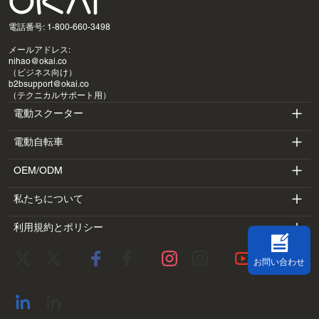
電話番号: 1-800-660-3498
メールアドレス:
nihao@okai.co
（ビジネス向け）
b2bsupport@okai.co
（テクニカルサポート用）
電動スクーター
電動自転車
ES400A
OEM/ODM
EB100B
ES410
私たちについて
SV3
EB300
ES600P
利用規約とポリシー
導入
BV5
EB100B V3
ES700
利用規約
研究室
DK1
お問い合わせ
プライバシーポリシー
ブログ
SS4
返金ポリシー