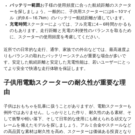
バッテリー範囲
お子様の使用頻度に合った航続距離のスクータ
ーを探しましょう。一般的に、子供用スクーターには6～10マイ
ル（約9.6～16.7km）のバッテリー航続距離が適しています。
充電時間
スクーターによっては、フル充電に4～6時間かかるも
のもあります。走行距離と充電の利便性のバランスを取るため
に、スクーターの使用頻度を考慮してください。
近所での日常的な走行、通学、家族での外出などでは、最高速度よ
りもバランスの取れたバッテリーシステムが重要な場合が多いで
す。安定した航続距離と安定した充電性能は、若いユーザーにとっ
てより安全で快適な走行体験を保証します。
子供用電動スクーターの耐久性が重要な理
由
子供はおもちゃを乱暴に扱うことがありますが、電動スクーターも
例外ではありません。しっかりとした作り、耐久性のある素材、そ
して衝撃や軽い落下、そして日常的な使用にも耐えられる頑丈なフ
レームを備えたモデルを探しましょう。アルミ合金やスチールなど
の高品質な素材は耐久性を高め、スクーターは価値ある投資となり