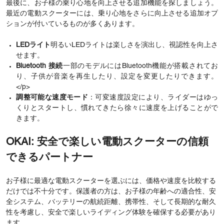
最後に、お子様の乗り心地を向上させる追加機能を探しましょう。
最近の電動スクーターには、乗り心地をさらに向上させる追加オプ
ションが付いているものが多くあります。
LEDライト
明るいLEDライトは楽しさを演出し、視認性を向上さ
せます。
Bluetooth 接続
一部のモデルにはBluetooth機能が搭載されてお
り、子供が音楽を再生したり、設定を変更したりできます。
</p>
調整可能な速度モード
：可変速度設定により、ライダーはゆっ
くりとスタートし、慣れてきたら徐々に速度を上げることがで
きます。
OKAI: 安全で楽しい電動スクーターの信頼
できるパートナー
お子様に最適な電動スクーターを選ぶには、価格や速度を比較する
だけでは不十分です。保護者の方は、お子様の年齢への適合性、安
全システム、バッテリーの航続距離、携帯性、そして長期的な耐久
性を考慮し、安全で楽しいライディング体験を確保する必要があり
ます。