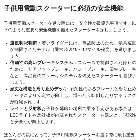
子供用電動スクーターに必須の安全機能
子供用電動スクーターを選ぶ際には、安全性が最優先事項です。以
下のような重要な安全機能を備えたスクーターを探しましょう。
速度制限制御
：若いライダーには、事故防止のため、最高速度
が制限されたモデル（通常時速10～12マイル程度）を選びまし
ょう。
信頼性の高いブレーキシステム
：スムーズで制御された停止の
ために、リアフットブレーキ、ハンドブレーキ、回生ブレーキ
など、高品質のブレーキシステムを備えたスクーターを選びま
しょう。
頑丈な構造と滑り止めデッキ
: 耐久性のあるフレームと滑り止め
デッキにより安定性が向上し、滑ったり転倒したりするリスク
が軽減されます。
ライトと反射板
お子様が薄暗い場所で乗る予定がある場合は、
LEDライトや反射板が内蔵されたスクーターを選ぶと、視認性
と安全性が向上します。
ほとんどの親にとって、子供用電動スクーターを選ぶ際に最も重要