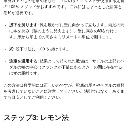
推測以上のものを求めるなら、プロのサイクリストが使用する定番
の 109% メソッドがおすすめです。
これにはちょっとした計算と
巻尺が必要です。
股下を測ります:
靴を履かずに壁に向かって立ちます。両足の間
に本を挟み（鞍のように見えます）、壁に高さの印を付けま
す。床から印までの高さをミリメートル単位で測ります。
式:
股下寸法に 1.09 を掛けます。
測定を適用する:
結果として得られた数値は、サドルの上部とペ
ダルの軸の中心（クランクが下部にあるとき）の間に存在する
はずの距離です。
この方法は数学的には正しいのですが、靴底の厚さやペダルの種類
を考慮していないことに注意してください。法則ではなく、あくま
でも目安としてご利用ください。
ステップ3: レモン法