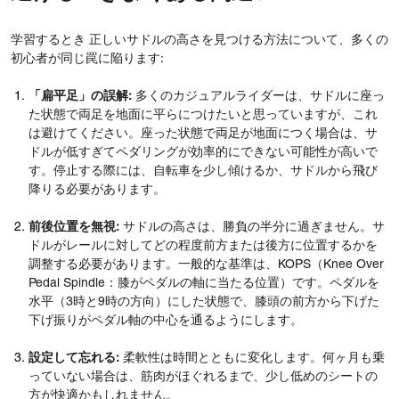
学習するとき 正しいサドルの高さを見つける方法について、多くの
初心者が同じ罠に陥ります:
「扁平足」の誤解:
多くのカジュアルライダーは、サドルに座っ
た状態で両足を地面に平らにつけたいと思っていますが、これ
は避けてください。座った状態で両足が地面につく場合は、サ
ドルが低すぎてペダリングが効率的にできない可能性が高いで
す。停止する際には、自転車を少し傾けるか、サドルから飛び
降りる必要があります。
前後位置を無視:
サドルの高さは、勝負の半分に過ぎません。サ
ドルがレールに対してどの程度前方または後方に位置するかを
調整する必要があります。一般的な基準は、KOPS（Knee Over
Pedal Spindle：膝がペダルの軸に当たる位置）です。ペダルを
水平（3時と9時の方向）にした状態で、膝頭の前方から下げた
下げ振りがペダル軸の中心を通るようにします。
設定して忘れる:
柔軟性は時間とともに変化します。何ヶ月も乗
っていない場合は、筋肉がほぐれるまで、少し低めのシートの
方が快適かもしれません。