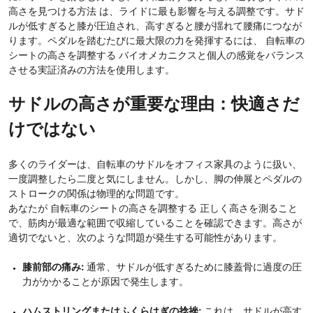
高さを見つける方法 は、ライドに最も影響を与える調整です。サド
ルが低すぎると膝が圧迫され、高すぎると腰が揺れて腰痛につなが
ります。ペダルを踏むたびに最大限の力を発揮するには、 自転車の
シートの高さを調整する バイオメカニクスと個人の感覚をバランス
させる実証済みの方法を使用します。
サドルの高さが重要な理由：快適さだ
けではない
多くのライダーは、自転車のサドルをオフィス家具のように扱い、
一度調整したら二度と気にしません。しかし、脚の伸展とペダルの
ストロークの関係は物理的な問題です。
あなたが 自転車のシートの高さを調整する 正しく高さを測ること
で、筋肉が最適な範囲で収縮していることを確認できます。高さが
適切でないと、次のような問題が発生する可能性があります。
膝前部の痛み:
通常、サドルが低すぎるために膝蓋骨に過度の圧
力がかかることが原因で発生します。
ハムストリングまたはふくらはぎの捻挫:
これは、サドルが高す