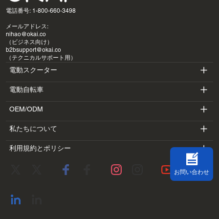
電話番号: 1-800-660-3498
メールアドレス:
nihao@okai.co
（ビジネス向け）
b2bsupport@okai.co
（テクニカルサポート用）
電動スクーター
電動自転車
ES400A
OEM/ODM
EB100B
ES410
私たちについて
SV3
EB300
ES600P
利用規約とポリシー
導入
BV5
EB100B V3
ES700
利用規約
研究室
DK1
お問い合わせ
プライバシーポリシー
ブログ
SS4
返金ポリシー
連絡先住所
すべて表示