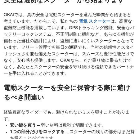
安全は適切なスクーターから始まります
OKAIでは、真の安全は電動スクーターを選んだ瞬間から始まると
考えています。だからこそ、私たちの
電気
スクーター
は、高度な
盗難防止機能を搭載しています。GPSトラッキング機能、安全なバ
ッテリーロックシステム、不正開封防止機能など、あらゆる機能が
備わった当社の設計により、盗難に遭いにくいスクーターとなって
います。フリート管理でも毎日の通勤でも、当社の信頼性とスタイ
リッシュさを兼ね備えたスクーターは、スムーズな走行性能だけで
なく、安心感も提供します。OKAIなら、ただ乗り物に乗るだけで
なく、あなたとスクーターの安全を守り続ける信頼できるパートナ
ーを手に入れることができます。
電動スクーターを安全に保管する際に避け
るべき間違い
経験豊富なライダーでも、避けられないミスを犯すことがありま
す。
安い鍵を買う
– 弱い材料は数秒で切断できます。
1つの部分だけをロックする
– スクーターの残りの部分はまだ持
ち帰ることができます。