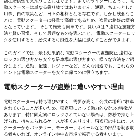
額な賠償金を支払うことになります。多くのライダーにとって、電
動スクーターは単なる乗り物ではありません。通勤、ちょっとした
用事、街の散策など、日々の相棒となる存在です。しかし残念なこ
とに、電動スクーターは軽量で高価であるため、盗難の格好の標的
となっています。 そして転売も簡単です。良い点は？適切な施錠方
法と賢い習慣、そして最適なものを選ぶこと。 電動スクーターロッ
クを使用すると、紛失する可能性を大幅に減らすことができます。
このガイドでは、最も効果的な 電動スクーターの盗難防止 適切な
ロックの選び方から安全な駐車場の選び方まで、様々な方法をご紹
介します。通勤、配達、レジャーなど、どんな用途でも、これらの
ヒントは電動スクーターを安全に保つのに役立ちます。
電動スクーターが盗難に遭いやすい理由
電動スクーターは持ち運びやすく、需要が高く、公共の場所に駐車
されていることが多いため、窃盗犯にとって魅力的な3つの特徴が
あります。特に固定物にロックされていない場合は、数秒で持ち上
げられ、持ち去られるケースが多くあります。窃盗犯の中には、ス
クーターからバッテリー、モーター、ホイールなどの部品を剥ぎ取
る者もいれば、オンラインや中古市場で転売する者もいます。