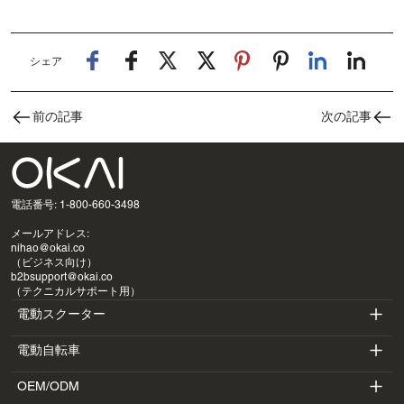
シェア
前の記事
次の記事
電話番号: 1-800-660-3498
メールアドレス:
nihao@okai.co
（ビジネス向け）
b2bsupport@okai.co
（テクニカルサポート用）
電動スクーター
電動自転車
ES400A
OEM/ODM
EB100B
ES410