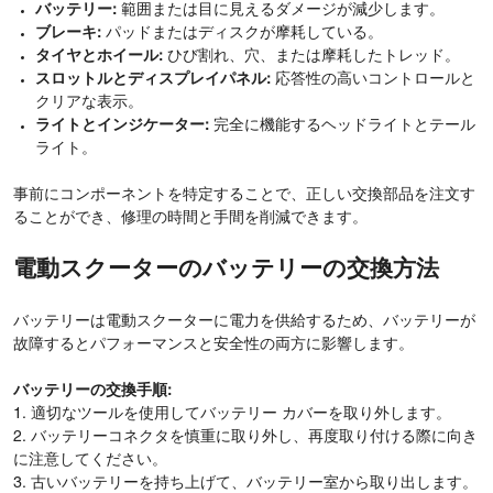
バッテリー:
範囲または目に見えるダメージが減少します。
ブレーキ:
パッドまたはディスクが摩耗している。
タイヤとホイール:
ひび割れ、穴、または摩耗したトレッド。
スロットルとディスプレイパネル:
応答性の高いコントロールと
クリアな表示。
ライトとインジケーター:
完全に機能するヘッドライトとテール
ライト。
事前にコンポーネントを特定することで、正しい交換部品を注文す
ることができ、修理の時間と手間を削減できます。
電動スクーターのバッテリーの交換方法
バッテリーは電動スクーターに電力を供給するため、バッテリーが
故障するとパフォーマンスと安全性の両方に影響します。
バッテリーの交換手順:
1. 適切なツールを使用してバッテリー カバーを取り外します。
2. バッテリーコネクタを慎重に取り外し、再度取り付ける際に向き
に注意してください。
3. 古いバッテリーを持ち上げて、バッテリー室から取り出します。