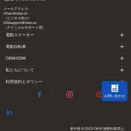
メールアドレス:
nihao@okai.co
（ビジネス向け）
b2bsupport@okai.co
（テクニカルサポート用）
電動スクーター
電動自転車
ES400A
OEM/ODM
EB100B
ES410
私たちについて
SV3
EB300
ES600P
利用規約とポリシー
導入
BV5
EB100B V3
ES700
利用規約
研究室
DK1
お問い合わせ
プライバシーポリシー
ブログ
SS4
返金ポリシー
連絡先住所
すべて表示
著作権 © 2023 OKAI 無断転載禁止。