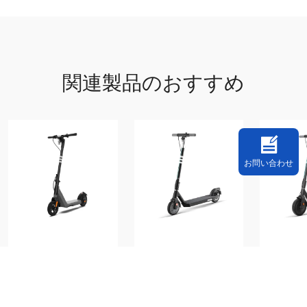
定格出力
最大パワー
関連製品のおすすめ
範囲
最大勾配
定格電圧
定格容量
お問い合わせ
タイヤサイズ
500W / 25km / 5.2Ah
600W / 40km / 9.8Ah
700W / 8
SV1
SCV2
軽量ティーン向け電動ス
スマートでスムーズ、ス
長距離走
クーター
タイリッシュな電動スク
ルな電