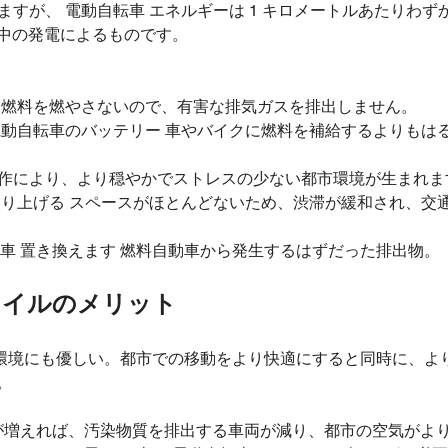
すが、 電動自転車 エネルギーは 1 キロメートルあたりわずか 2
中の発電によるものです。
車 燃料を燃やさないので、有害な排気ガスを排出しません。
 電動自転車のバッテリー 車やバイクに燃料を補給するよりもは
動作により、より穏やかでストレスの少ない都市環境が生まれま
 取り上げる スペースがほとんどないため、渋滞が緩和され、交
転車 置き換えます 燃料自動車から発生するはずだった排出物。
タイルのメリット
る 環境にも優しい。都市での移動をより快適にすると同時に、よ
。
車が増えれば、汚染物質を排出する車両が減り、都市の空気がよ