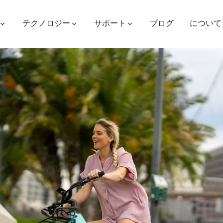
テクノロジー
サポート
ブログ
について
ES400AV2
ES410
ES6