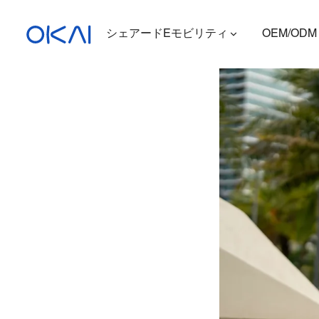
シェアードEモビリティ
OEM/ODM
電動スクーター
電動自転車
座席付き電動スクーター
充電ステーション
ES400A