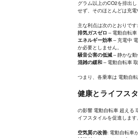
グラム以上のCO2を排出しま
せず、そのほとんどは充電
主な利点は次のとおりです:
排気ガスゼロ
– 電動自転
エネルギー効率
– 充電中
か必要としません。
騒音公害の低減
– 静かな
混雑の緩和
– 電動自転車
つまり、各乗車は 電動自
健康とライフス
の影響 電動自転車 超え
イフスタイルを促進します
空気質の改善
: 電動自転