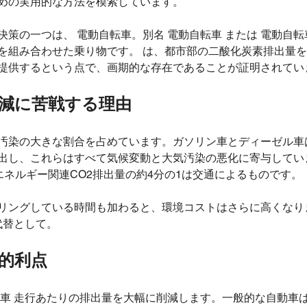
めの実用的な方法を模索しています。
策の一つは、 電動自転車。​​別名 電動自転車 または 電動自
を組み合わせた乗り物です。 は、都市部の二酸化炭素排出量
提供するという点で、画期的な存在であることが証明されてい
減に苦戦する理由
汚染の大きな割合を占めています。ガソリン車とディーゼル車
出し、これらはすべて気候変動と大気汚染の悪化に寄与してい
エネルギー関連CO2排出量の約4分の1は交通によるものです。
リングしている時間も加わると、環境コストはさらに高くなりま
代替として。
的利点
車 走行あたりの排出量を大幅に削減します。一般的な自動車は