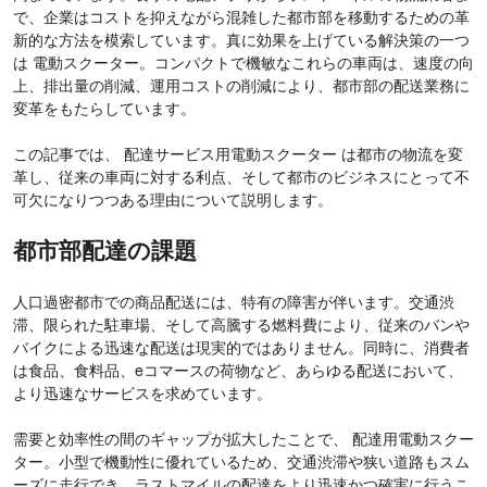
で、企業はコストを抑えながら混雑した都市部を移動するための革
新的な方法を模索しています。真に効果を上げている解決策の一つ
は 電動スクーター。コンパクトで機敏なこれらの車両は、速度の向
上、排出量の削減、運用コストの削減により、都市部の配送業務に
変革をもたらしています。
この記事では、 配達サービス用電動スクーター は都市の物流を変
革し、従来の車両に対する利点、そして都市のビジネスにとって不
可欠になりつつある理由について説明します。
都市部配達の課題
人口過密都市での商品配送には、特有の障害が伴います。交通渋
滞、限られた駐車場、そして高騰する燃料費により、従来のバンや
バイクによる迅速な配送は現実的ではありません。同時に、消費者
は食品、食料品、eコマースの荷物など、あらゆる配送において、
より迅速なサービスを求めています。
需要と効率性の間のギャップが拡大したことで、 配達用電動スクー
ター。小型で機動性に優れているため、交通渋滞や狭い道路もスム
ーズに走行でき、ラストマイルの配達をより迅速かつ確実に行うこ