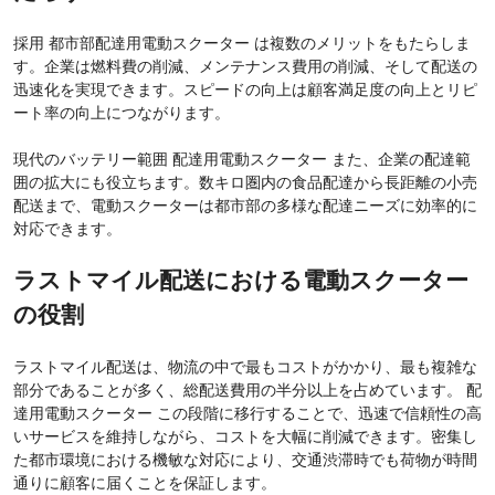
採用 都市部配達用電動スクーター は複数のメリットをもたらしま
す。企業は燃料費の削減、メンテナンス費用の削減、そして配送の
迅速化を実現できます。スピードの向上は顧客満足度の向上とリピ
ート率の向上につながります。
現代のバッテリー範囲 配達用電動スクーター また、企業の配達範
囲の拡大にも役立ちます。数キロ圏内の食品配達から長距離の小売
配送まで、電動スクーターは都市部の多様な配達ニーズに効率的に
対応できます。
ラストマイル配送における電動スクーター
の役割
ラストマイル配送は、物流の中で最もコストがかかり、最も複雑な
部分であることが多く、総配送費用の半分以上を占めています。 配
達用電動スクーター この段階に移行することで、迅速で信頼性の高
いサービスを維持しながら、コストを大幅に削減できます。密集し
た都市環境における機敏な対応により、交通渋滞時でも荷物が時間
通りに顧客に届くことを保証します。