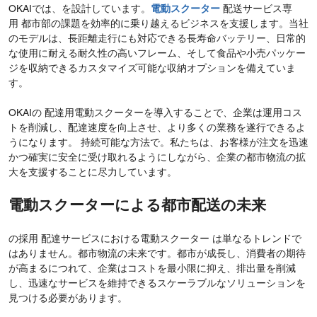
OKAIでは、を設計しています。
電動スクーター
配送サービス専
用 都市部の課題を効率的に乗り越えるビジネスを支援します。当社
のモデルは、長距離走行にも対応できる長寿命バッテリー、日常的
な使用に耐える耐久性の高いフレーム、そして食品や小売パッケー
ジを収納できるカスタマイズ可能な収納オプションを備えていま
す。
OKAIの 配達用電動スクーターを導入することで、企業は運用コス
トを削減し、配達速度を​​向上させ、より多くの業務を遂行できるよ
うになります。 持続可能な方法で。私たちは、お客様が注文を迅速
かつ確実に安全に受け取れるようにしながら、企業の都市物流の拡
大を支援することに尽力しています。
電動スクーターによる都市配送の未来
の採用 配達サービスにおける電動スクーター は単なるトレンドで
はありません。都市物流の未来です。都市が成長し、消費者の期待
が高まるにつれて、企業はコストを最小限に抑え、排出量を削減
し、迅速なサービスを維持できるスケーラブルなソリューションを
見つける必要があります。