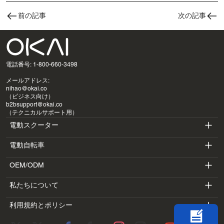
前の記事
次の記事
電話番号: 1-800-660-3498
メールアドレス:
nihao@okai.co
（ビジネス向け）
b2bsupport@okai.co
（テクニカルサポート用）
電動スクーター
電動自転車
ES400A
OEM/ODM
EB100B
ES410
私たちについて
SV3
EB300
ES600P
利用規約とポリシー
導入
BV5
EB100B V3
ES700