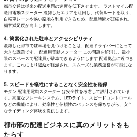
都市交通は従来の配送車両の速度を低下させます。 ラストマイル配
送用電動スクーター 混雑したエリアを迂回し、代替ルートを取り、
自転車レーンや狭い路地を利用できるため、配達時間が短縮され、
顧客満足度が向上します。
4. 簡素化された駐車とアクセシビリティ
混雑した都市で駐車場を見つけることは、配達ドライバーにとって
大きな課題です。 配達用電動スクーター この問題を解消し、最小
限のスペースで配達員が駐車できるようにします 配送拠点に近づき
ます。これにより遅延が軽減され、スムーズな業務運営が可能にな
ります。
5. スピードを犠牲にすることなく安全性を確保
モダン 配達用電動スクーター は安全性を考慮して設計されていま
す。高度なブレーキシステム、LEDライト、スピードコントロール
などの機能により、効率性と信頼性のバランスを保ちながら、安全
なライディング体験を提供します。
都市部の配達ビジネスに真のメリットをも
たらす